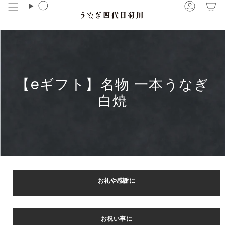
コ
検
ア
ン
索
カ
テ
ウ
ン
ン
ツ
ト
に
【eギフト】名物 一本うなぎ
ス
キ
白焼
ッ
プ
お礼や感謝に
お祝い事に