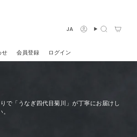
言
JA
ア
検
語
カ
索
ウ
わせ
会員登録
ログイン
ン
ト
入りで「うなぎ四代目菊川」が丁寧にお届けし
い。