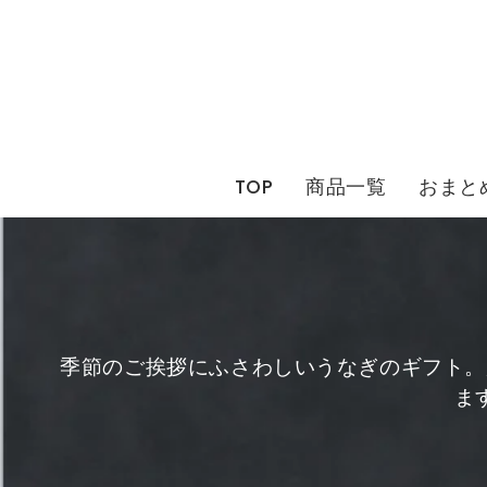
コ
ン
テ
ン
ツ
に
TOP
商品一覧
おまと
ス
キ
ッ
プ
季節のご挨拶にふさわしいうなぎのギフト。
ま