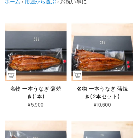
ホーム
›
用途から選ぶ
›
お祝い事に
名物 一本うなぎ 蒲焼
名物 一本うなぎ 蒲焼
き(1本)
き(2本セット)
¥5,900
¥10,600