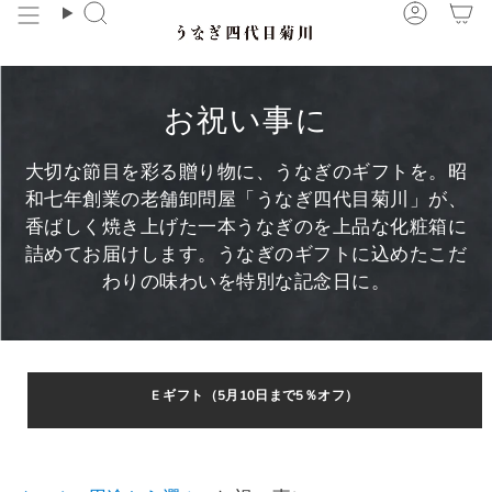
コ
検
ア
ン
索
カ
テ
ウ
ン
ン
お祝い事に
ツ
ト
に
大切な節目を彩る贈り物に、うなぎのギフトを。昭
ス
和七年創業の老舗卸問屋「うなぎ四代目菊川」が、
キ
香ばしく焼き上げた一本うなぎのを上品な化粧箱に
ッ
詰めてお届けします。うなぎのギフトに込めたこだ
プ
わりの味わいを特別な記念日に
。
E ギフト（5月10日まで5％オフ）