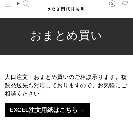
コ
検
ア
ン
索
カ
テ
ウ
ン
ン
おまとめ買い
ツ
ト
に
ス
キ
ッ
プ
大口注文・おまとめ買いのご相談承ります。複
数発送先も対応しておりますので、お気軽にご
相談ください。
EXCEL注文用紙はこちら