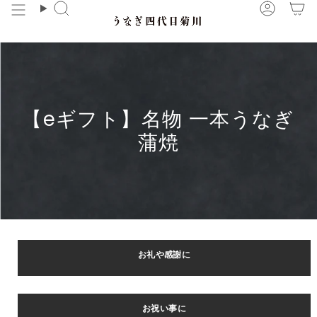
コ
検
ア
ン
索
カ
テ
ウ
ン
ン
ツ
ト
に
【eギフト】名物 一本うなぎ
ス
キ
蒲焼
ッ
プ
お礼や感謝に
お祝い事に