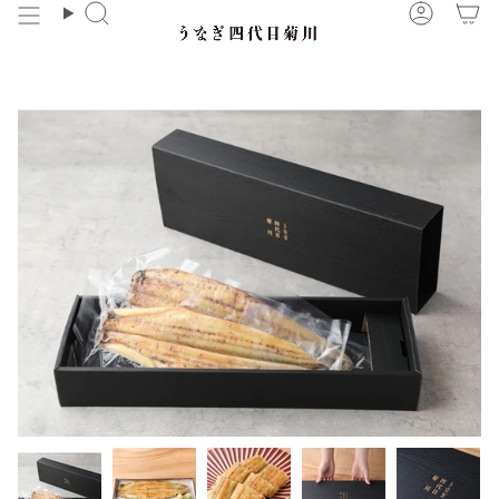
コ
検
ア
ン
索
カ
テ
ウ
ン
ン
ツ
ト
に
ス
キ
ッ
プ