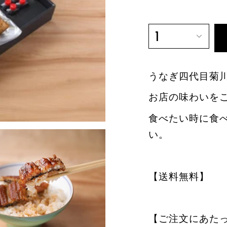
1
うなぎ四代目菊
お店の味わいを
食べたい時に食
い。
【送料無料】
【ご注文にあた