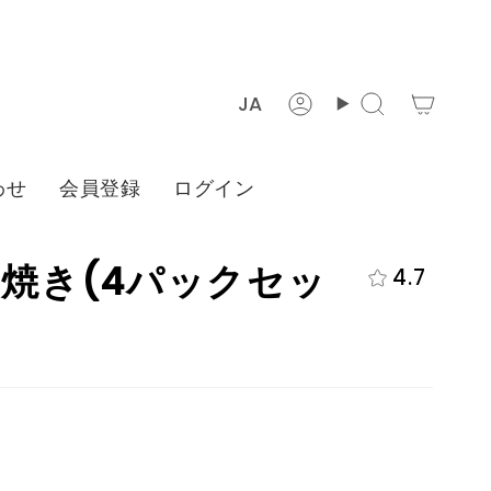
言
JA
ア
検
語
カ
索
ウ
わせ
会員登録
ログイン
ン
ト
蒲焼き(4パックセッ
4.7