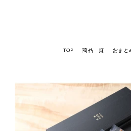
コ
ン
テ
ン
ツ
に
TOP
商品一覧
おまと
ス
キ
ッ
プ