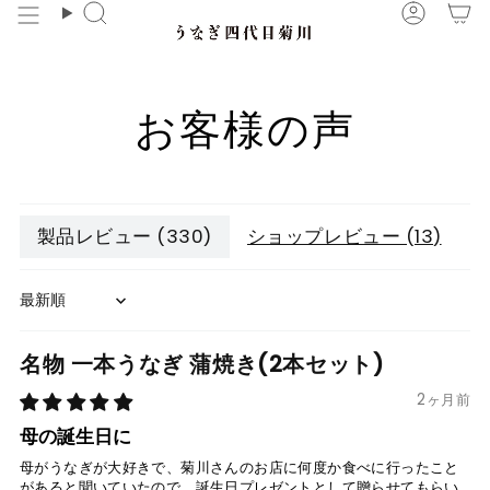
コ
検
ア
ン
索
カ
テ
ウ
ン
ン
お客様の声
ツ
ト
に
ス
キ
製品レビュー (
330
)
ショップレビュー (
13
)
ッ
プ
Sort by
名物 一本うなぎ 蒲焼き(2本セット)
2ヶ月前
母の誕生日に
母がうなぎが大好きで、菊川さんのお店に何度か食べに行ったこと
があると聞いていたので、誕生日プレゼントとして贈らせてもらい