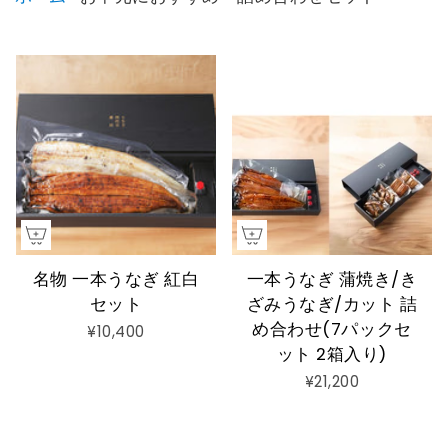
名物 一本うなぎ 紅白
一本うなぎ 蒲焼き/き
セット
ざみうなぎ/カット 詰
め合わせ(7パックセ
¥10,400
ット 2箱入り)
¥21,200