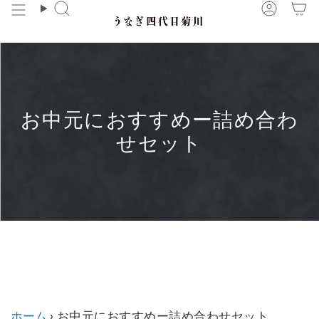
コ
検
ア
ン
索
カ
テ
ウ
ン
ン
ツ
ト
に
お中元におすすめー詰め合わ
ス
キ
せセット
ッ
プ
お中元におすすめー詰め合わせセット に子コレクショ
ンはありません。
ホーム
›
お中元におすすめー詰め合わせセット