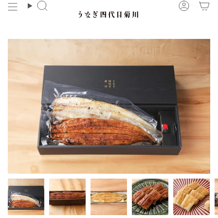
コ
検
ア
ン
索
カ
テ
ウ
ン
ン
ツ
ト
に
ス
キ
ッ
プ