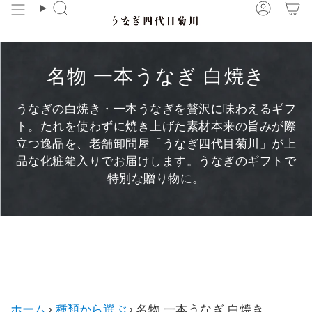
コ
検
ア
ン
索
カ
テ
ウ
ン
ン
名物 一本うなぎ 白焼き
ツ
ト
に
うなぎの白焼き・一本うなぎを贅沢に味わえるギフ
ス
ト。たれを使わずに焼き上げた素材本来の旨みが際
キ
立つ逸品を、老舗卸問屋「うなぎ四代目菊川」が上
ッ
品な化粧箱入りでお届けします。うなぎのギフトで
プ
特別な贈り物に。
名物 一本うなぎ 白焼き に子コレクションはありませ
ん。
ホーム
›
種類から選ぶ
›
名物 一本うなぎ 白焼き