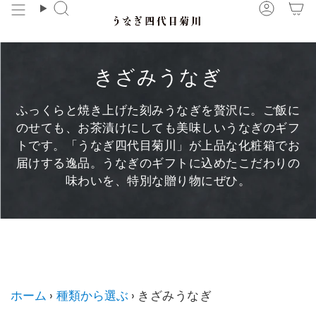
コ
検
ア
ン
索
カ
テ
ウ
ン
ン
きざみうなぎ
ツ
ト
に
ふっくらと焼き上げた刻みうなぎを贅沢に。ご飯に
ス
のせても、お茶漬けにしても美味しいうなぎのギフ
キ
トです。「うなぎ四代目菊川」が上品な化粧箱でお
ッ
届けする逸品。うなぎのギフトに込めたこだわりの
プ
味わいを、
特別な贈り物にぜひ。
きざみうなぎ に子コレクションはありません。
ホーム
›
種類から選ぶ
›
きざみうなぎ